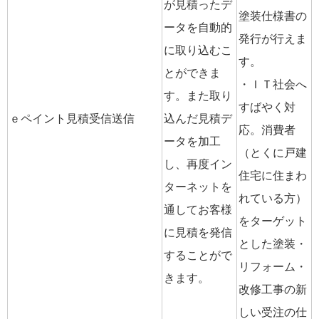
が見積ったデ
塗装仕様書の
ータを自動的
発行が行えま
に取り込むこ
す。
とができま
・ＩＴ社会へ
す。また取り
すばやく対
ｅペイント見積受信送信
込んだ見積デ
応。消費者
ータを加工
（とくに戸建
し、再度イン
住宅に住まわ
ターネットを
れている方）
通してお客様
をターゲット
に見積を発信
とした塗装・
することがで
リフォーム・
きます。
改修工事の新
しい受注の仕