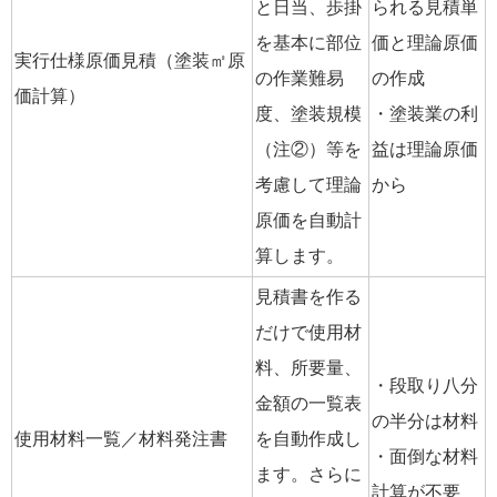
と日当、歩掛
られる見積単
を基本に部位
価と理論原価
実行仕様原価見積（塗装㎡原
の作業難易
の作成
価計算）
度、塗装規模
・塗装業の利
（注②）等を
益は理論原価
考慮して理論
から
原価を自動計
算します。
見積書を作る
だけで使用材
料、所要量、
・段取り八分
金額の一覧表
の半分は材料
使用材料一覧／材料発注書
を自動作成し
・面倒な材料
ます。さらに
計算が不要