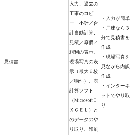
入力、過去の
工事のコピ
・入力が簡単
ー、小計／合
・戸建なら３
計自動計算、
分で見積書を
見積／原価／
作成
粗利の表示、
・現場写真を
見積書
現場写真の表
見ながら内訳
示（最大６枚
作成
／物件）、表
・インターネ
計算ソフト
ットでやり取
（MicrosoftＥ
り
ＸＣＥＬ）と
のデータのや
り取り、印刷