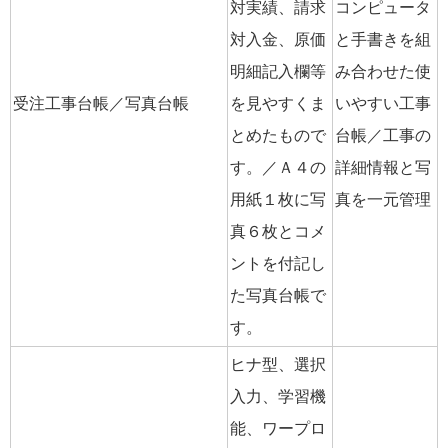
対実績、請求
コンピュータ
対入金、原価
と手書きを組
明細記入欄等
み合わせた使
受注工事台帳／写真台帳
を見やすくま
いやすい工事
とめたもので
台帳／工事の
す。／Ａ４の
詳細情報と写
用紙１枚に写
真を一元管理
真６枚とコメ
ントを付記し
た写真台帳で
す。
ヒナ型、選択
入力、学習機
能、ワープロ