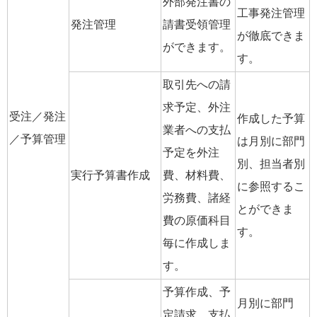
外部発注書の
工事発注管理
発注管理
請書受領管理
が徹底できま
ができます。
す。
取引先への請
求予定、外注
受注／発注
作成した予算
業者への支払
／予算管理
は月別に部門
予定を外注
別、担当者別
実行予算書作成
費、材料費、
に参照するこ
労務費、諸経
とができま
費の原価科目
す。
毎に作成しま
す。
予算作成、予
月別に部門
定請求、支払