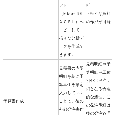
フト
析
（MicrosoftＥ
・様々な資料
ＸＣＥＬ）へ
の作成が可能
コピーして
様々な分析デ
ータを作成で
きます。
見積明細⇒予
見積書の内訳
算明細⇒工種
明細を基に予
別外部発注明
算単価を策定
細となる合理
入力していく
的な処理。こ
予算書作成
ことで、後の
の発注明細は
外部発注書作
後の発注管理