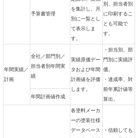
別、担当者別
を集計し、月
予算書管理
に印刷するこ
別に一覧とし
とも可能で
て表示しま
す。
す。
・担当別、部
全社／部門別／
実績原価デー
門別に実績評
担当者別年間実
年間実績／
タおよび年間
価。
績
計画
計画値を評価
・達成率、対
します。
前年累計値等
年間計画値作成
算出。
各塗料メーカ
ーの塗装仕様
データベース
・信頼しても