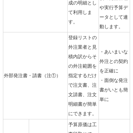
成の明細とし
や実行予算デ
て利用しま
ータとして連
す。
動します。
登録リストの
外注業者と見
・あいまいな
積内訳からそ
外注との契約
の外注範囲を
を正確に
外部発注書・請書（注①）
指定するだけ
・面倒な発注
で注文書、注
書がいとも簡
文請書、注文
単に
明細書が簡単
にできます。
予算原価は工