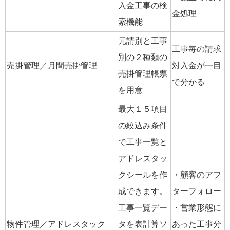
入金工事の検
金処理
索機能
元請別と工事
工事毎の請求
別の２種類の
売掛管理／月間売掛管理
対入金が一目
売掛管理帳票
で分かる
を用意
最大１５項目
の絞込み条件
で工事一覧と
アドレスタッ
クシールを作
・顧客のアフ
成できます。
ターフォロー
工事一覧デー
・営業形態に
物件管理／アドレスタック
タを表計算ソ
あった工事分