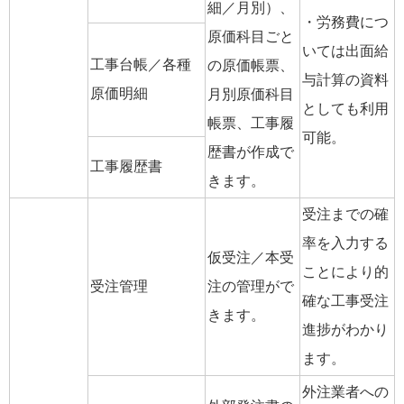
細／月別）、
・労務費につ
原価科目ごと
いては出面給
工事台帳／各種
の原価帳票、
与計算の資料
原価明細
月別原価科目
としても利用
帳票、工事履
可能。
歴書が作成で
工事履歴書
きます。
受注までの確
率を入力する
仮受注／本受
ことにより的
受注管理
注の管理がで
確な工事受注
きます。
進捗がわかり
ます。
外注業者への