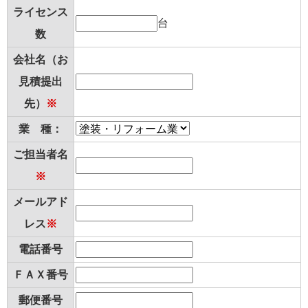
ライセンス
台
数
会社名（お
見積提出
先）
※
業 種：
ご担当者名
※
メールアド
レス
※
電話番号
ＦＡＸ番号
郵便番号